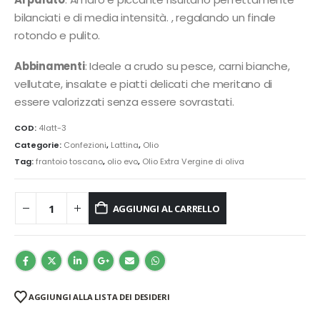
bilanciati e di media intensità. , regalando un finale
rotondo e pulito.
Abbinamenti
: Ideale a crudo su pesce, carni bianche,
vellutate, insalate e piatti delicati che meritano di
essere valorizzati senza essere sovrastati.
COD:
4latt-3
Categorie:
Confezioni
,
Lattina
,
Olio
Tag:
frantoio toscano
,
olio evo
,
Olio Extra Vergine di oliva
AGGIUNGI AL CARRELLO
AGGIUNGI ALLA LISTA DEI DESIDERI