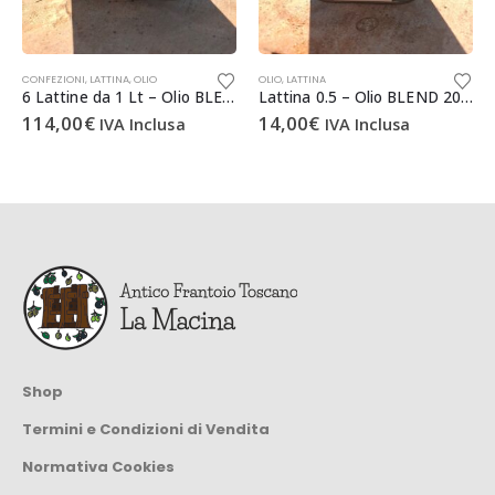
CONFEZIONI
,
LATTINA
,
OLIO
OLIO
,
LATTINA
6 Lattine da 1 Lt – Olio BLEND 2025 Extravergine di Oliva (€19 a Lt)
Lattina 0.5 – Olio BLEND 2025 Extravergine d’Oliva
114,00
€
14,00
€
IVA Inclusa
IVA Inclusa
Shop
Termini e Condizioni di Vendita
Normativa Cookies